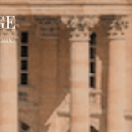
GE
eaux.