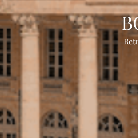
B
Retr